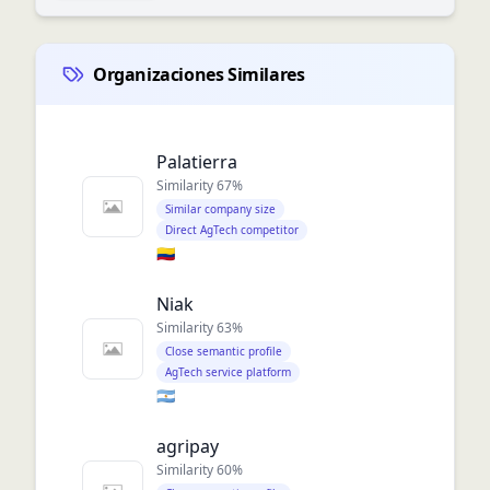
Organizaciones Similares
Palatierra
Similarity
67
%
Similar company size
Direct AgTech competitor
🇨🇴
Niak
Similarity
63
%
Close semantic profile
AgTech service platform
🇦🇷
agripay
Similarity
60
%