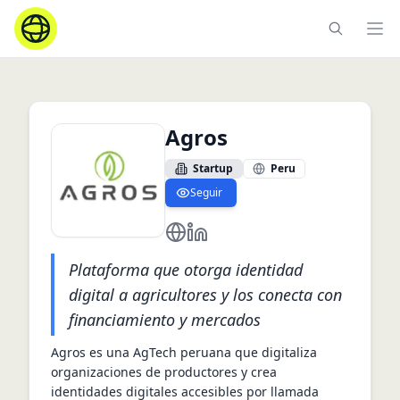
Ope
Agros
Startup
Peru
Seguir
https://www.agros.tech/
https://dk.linkedin.com/compa
Plataforma que otorga identidad
digital a agricultores y los conecta con
financiamiento y mercados
Agros es una AgTech peruana que digitaliza 
organizaciones de productores y crea 
identidades digitales accesibles por llamada 